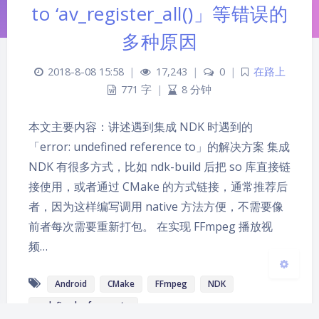
to ‘av_register_all()」等错误的
多种原因
2018-8-08 15:58
|
17,243
|
0
|
在路上
771 字
|
8 分钟
夜间模式
本文主要内容：讲述遇到集成 NDK 时遇到的
Sans Serif
Serif
「error: undefined reference to」的解决方案 集成
浅阴影
深阴影
NDK 有很多方式，比如 ndk-build 后把 so 库直接链
接使用，或者通过 CMake 的方式链接，通常推荐后
关闭
日落
暗化
灰度
者，因为这样编写调用 native 方法方便，不需要像
前者每次需要重新打包。 在实现 FFmpeg 播放视
频…
Android
CMake
FFmpeg
NDK
undefined reference to