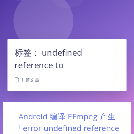
标签：
undefined
reference to
1 篇文章
Android 编译 FFmpeg 产生
「error undefined reference