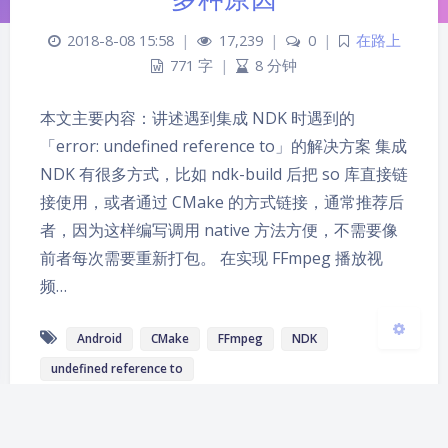
2018-8-08 15:58
|
17,239
|
0
|
在路上
771 字
|
8 分钟
夜间模式
本文主要内容：讲述遇到集成 NDK 时遇到的
Sans Serif
Serif
「error: undefined reference to」的解决方案 集成
NDK 有很多方式，比如 ndk-build 后把 so 库直接链
浅阴影
深阴影
接使用，或者通过 CMake 的方式链接，通常推荐后
者，因为这样编写调用 native 方法方便，不需要像
关闭
日落
暗化
灰度
前者每次需要重新打包。 在实现 FFmpeg 播放视
频…
Android
CMake
FFmpeg
NDK
undefined reference to