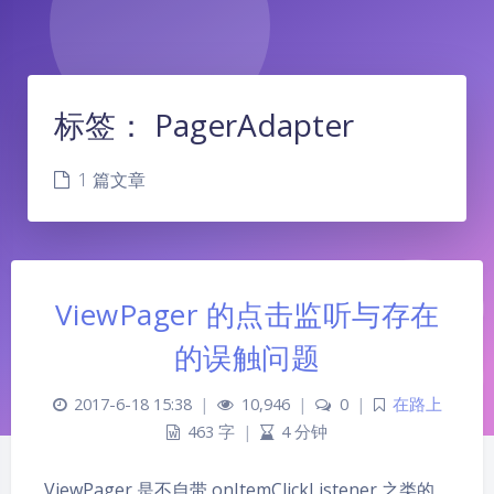
标签：
PagerAdapter
1 篇文章
ViewPager 的点击监听与存在
的误触问题
2017-6-18 15:38
|
10,946
|
0
|
在路上
463 字
|
4 分钟
夜间模式
ViewPager 是不自带 onItemClickListener 之类的