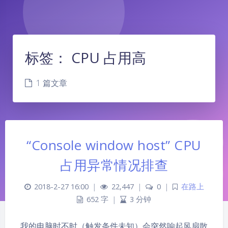
标签：
CPU 占用高
1 篇文章
“Console window host” CPU
占用异常情况排查
2018-2-27 16:00
|
22,447
|
0
|
在路上
652 字
|
3 分钟
夜间模式
我的电脑时不时（触发条件未知）会突然响起风扇散