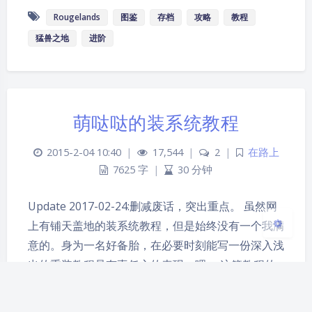
Rougelands
图鉴
存档
攻略
教程
猛兽之地
进阶
夜间模式
Sans Serif
Serif
萌哒哒的装系统教程
浅阴影
深阴影
2015-2-04 10:40
|
17,544
|
2
|
在路上
关闭
日落
暗化
灰度
7625 字
|
30 分钟
Update 2017-02-24:删减废话，突出重点。 虽然网
上有铺天盖地的装系统教程，但是始终没有一个我满
意的。身为一名好备胎，在必要时刻能写一份深入浅
出的重装教程是有责任心的表现，嗯。 这篇教程的
特点是易懂，完整，不误导，有情怀。 对于想了解
这个过程的人，每部分都有详细的解释；对于只要立